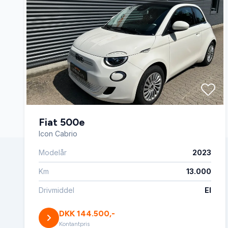
Fiat 500e
Icon Cabrio
Modelår
2023
Km
13.000
Drivmiddel
El
DKK 144.500,-
Kontantpris