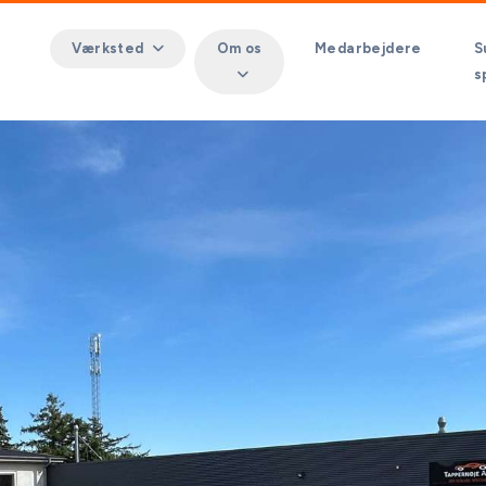
Værksted
Om os
Medarbejdere
S
s