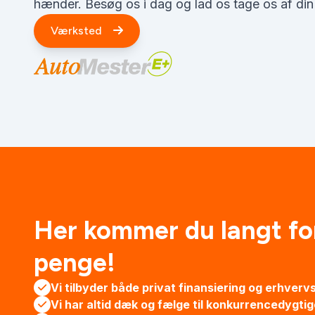
hænder. Besøg os i dag og lad os tage os af din 
Værksted
Her kommer du langt fo
penge!
Vi tilbyder både privat finansiering og erhverv
Vi har altid dæk og fælge til konkurrencedygtig