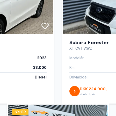
Subaru Forester
XT CVT AWD
2023
Modelår
33.000
Km
Diesel
Drivmiddel
DKK 224.900,-
Kontantpris
NYHED