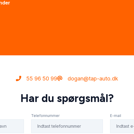
ænder
55 96 50 99
dogan@tap-auto.dk
Har du spørgsmål?
Telefonnummer
E-mail