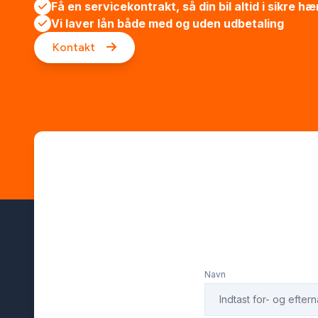
Få en servicekontrakt, så din bil altid i sikre h
Vi laver lån både med og uden udbetaling
Kontakt
Navn