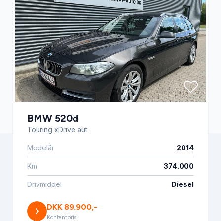
BMW 520d
Touring xDrive aut.
Modelår
2014
Km
374.000
Drivmiddel
Diesel
DKK 89.900,-
Kontantpris