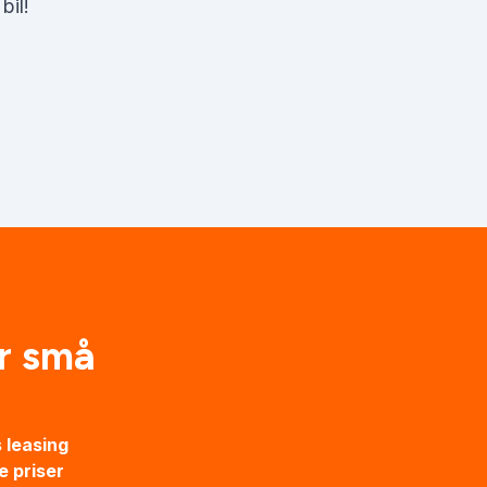
bil!
r små
s leasing
e priser