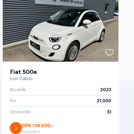
Fiat 500e
Icon Cabrio
Modelår
2023
Km
21.000
Drivmiddel
El
DKK 138.500,-
Kontantpris