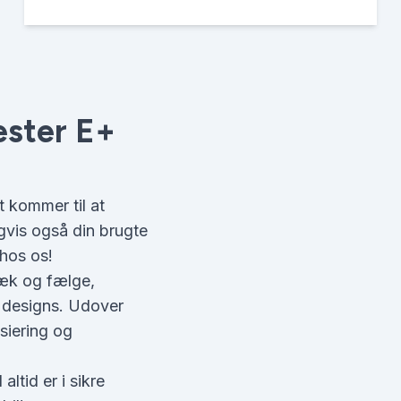
ester E+
t kommer til at
igvis også din brugte
 hos os!
dæk og fælge,
e designs. Udover
nsiering og
altid er i sikre