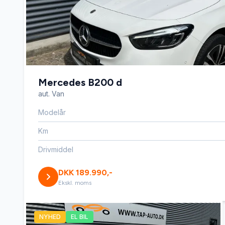
Mercedes B200 d
aut. Van
Modelår
Km
Drivmiddel
DKK 189.990,-
Ekskl. moms
NYHED
EL BIL