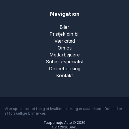
Navigation
Biler
Pristjek din bil
Værksted
Om os
Medarbejdere
Subaru-specialist
Onlinebooking
Kontakt
Vi er specialiseret i salg af kvalitetsbiler, og er uautoriseret forhandler
af forskellige bilmærker.
Tappernøje Auto © 2026
CVR 29206945