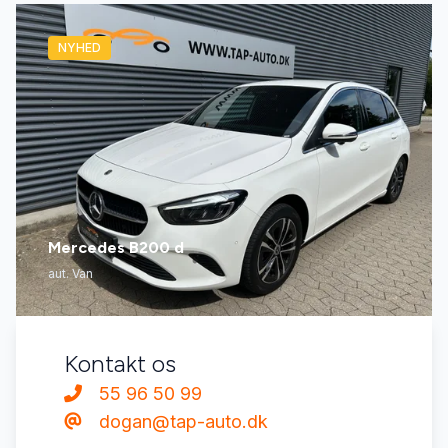
NYHED
Mercedes B200 d
aut. Van
Kontakt os
55 96 50 99
dogan@tap-auto.dk