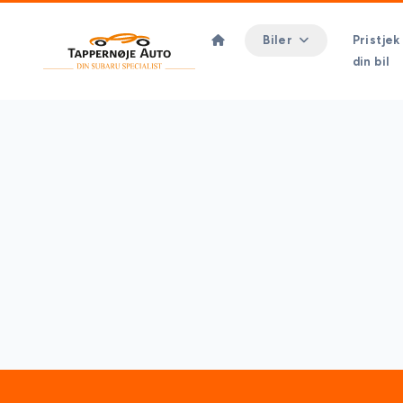
Biler
Pristjek
din bil