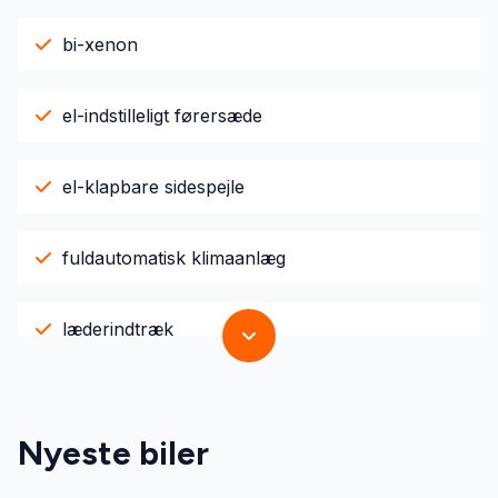
bi-xenon
el-indstilleligt førersæde
el-klapbare sidespejle
fuldautomatisk klimaanlæg
læderindtræk
lændestøtte (justerbar)
Nyeste biler
sædevarme