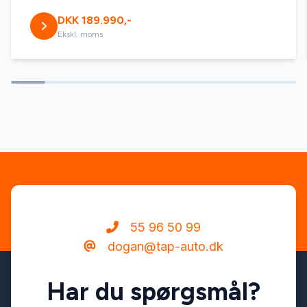
DKK 189.990,-
Ekskl. moms
55 96 50 99
dogan@tap-auto.dk
Har du spørgsmål?