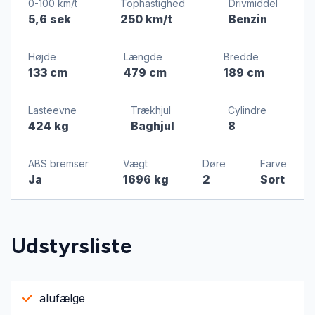
0-100 km/t
Tophastighed
Drivmiddel
5,6 sek
250 km/t
Benzin
Højde
Længde
Bredde
133 cm
479 cm
189 cm
Lasteevne
Trækhjul
Cylindre
424 kg
Baghjul
8
ABS bremser
Vægt
Døre
Farve
Ja
1696 kg
2
Sort
Udstyrsliste
alufælge