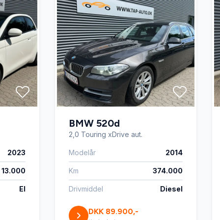
BMW 520d
2,0 Touring xDrive aut.
2023
Modelår
2014
13.000
Km
374.000
El
Drivmiddel
Diesel
DKK 89.900,-