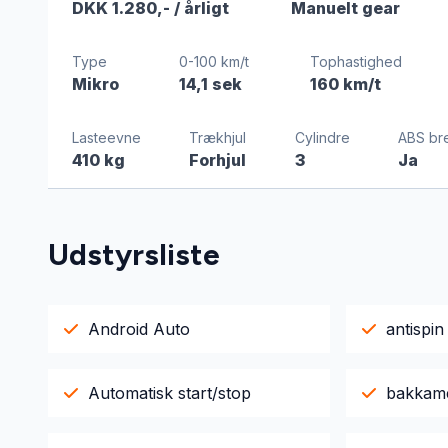
DKK 1.280,-
/ årligt
Manuelt gear
Type
0-100 km/t
Tophastighed
Mikro
14,1 sek
160 km/t
Lasteevne
Trækhjul
Cylindre
ABS br
410 kg
Forhjul
3
Ja
Udstyrsliste
Android Auto
antispin
Automatisk start/stop
bakkam