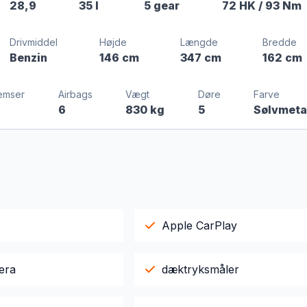
28,9
35 l
5 gear
72 HK
/ 93 Nm
Drivmiddel
Højde
Længde
Bredde
Benzin
146 cm
347 cm
162 cm
emser
Airbags
Vægt
Døre
Farve
6
830 kg
5
Sølvmeta
Apple CarPlay
era
dæktryksmåler