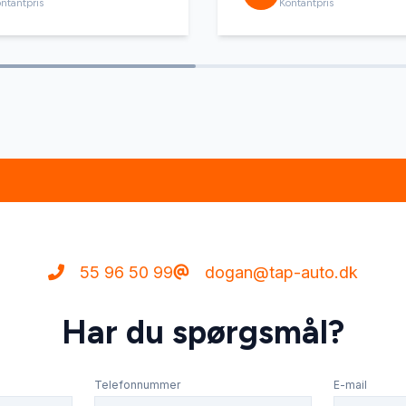
ntantpris
Kontantpris
55 96 50 99
dogan@tap-auto.dk
Har du spørgsmål?
Telefonnummer
E-mail