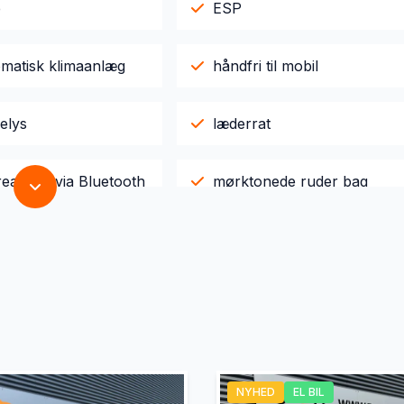
e
ESP
omatisk klimaanlæg
håndfri til mobil
elys
læderrat
reaming via Bluetooth
mørktonede ruder bag
NYHED
EL BIL