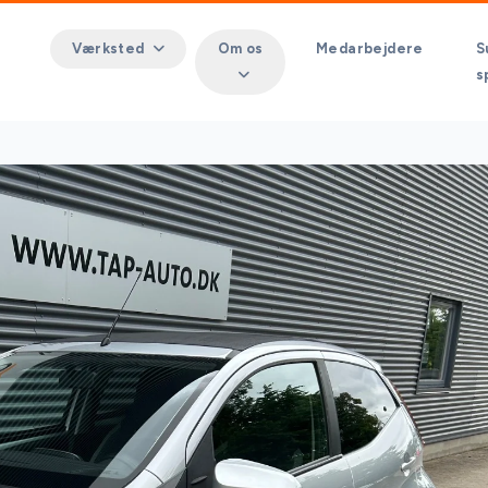
Værksted
Om os
Medarbejdere
S
s