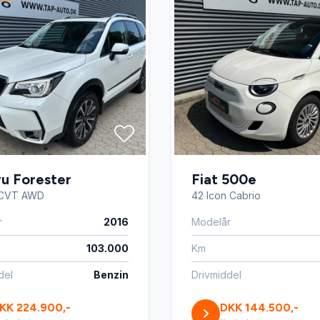
u Forester
Fiat 500e
 CVT AWD
42 Icon Cabrio
r
2016
Modelår
103.000
Km
del
Benzin
Drivmiddel
KK 224.900,-
DKK 144.500,-