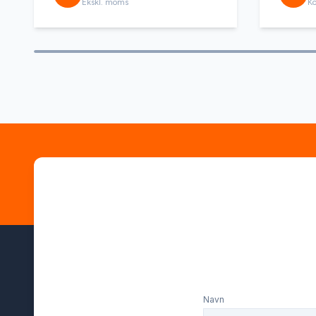
Ekskl. moms
Ko
Navn