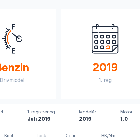
Benzin
2019
Drivmiddel
1. reg
rt
1. registrering
Modelår
Motor
Juli 2019
2019
1,0
Km/l
Tank
Gear
HK/Nm