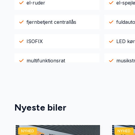
el-ruder
el-spejl
fjernbetjent centrallås
fuldaut
ISOFIX
LED kør
multifunktionsrat
musikst
sædevarme
Nyeste biler
NYHED
NYHED