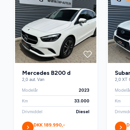
Mercedes B200 d
Subar
2,0 aut. Van
2,0 XT
Modelår
2023
Modelå
Km
33.000
Km
Drivmiddel
Diesel
Drivmid
DKK 189.990,-
D