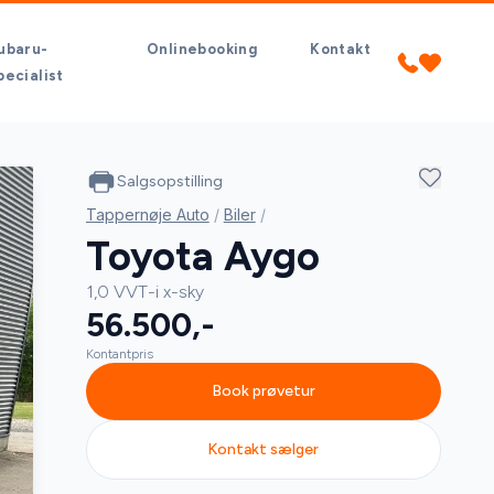
ubaru-
Onlinebooking
Kontakt
pecialist
Salgsopstilling
Tappernøje Auto
/
Biler
/
Toyota Aygo
1,0 VVT-i x-sky
56.500,-
Kontantpris
Book prøvetur
Kontakt sælger